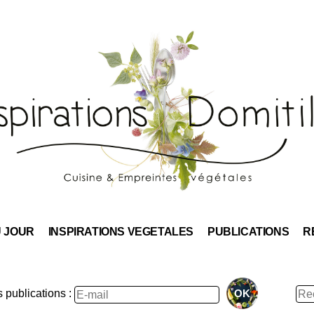
Skip
to
content
U JOUR
INSPIRATIONS VEGETALES
PUBLICATIONS
R
Rec
publications :
: