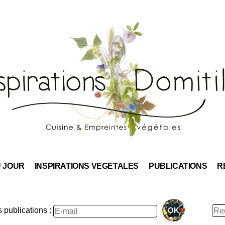
Skip
to
content
U JOUR
INSPIRATIONS VEGETALES
PUBLICATIONS
R
Rec
publications :
: