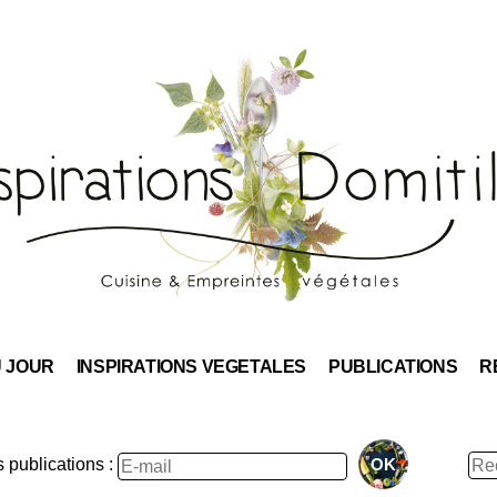
Skip
to
content
U JOUR
INSPIRATIONS VEGETALES
PUBLICATIONS
R
Rec
publications :
: