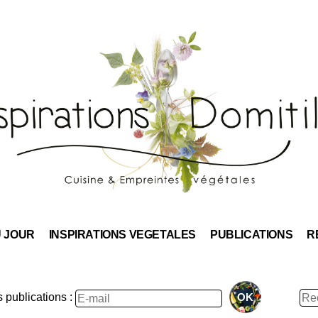
Skip
to
content
U JOUR
INSPIRATIONS VEGETALES
PUBLICATIONS
R
Rec
publications :
: