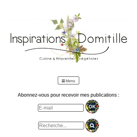
Skip
to
content
Menu
Abonnez-vous pour recevoir mes publications :
Rechercher
: