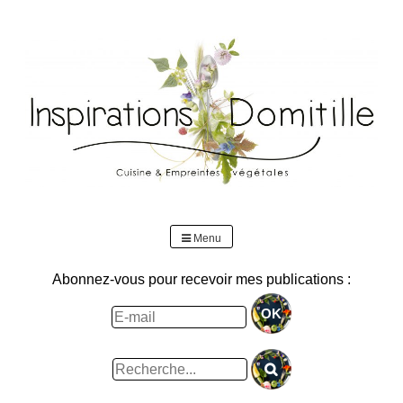
Skip
to
content
Menu
Abonnez-vous pour recevoir mes publications :
Rechercher
: