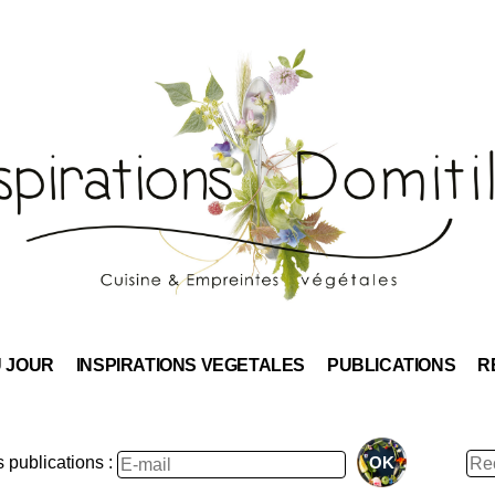
Skip
to
content
U JOUR
INSPIRATIONS VEGETALES
PUBLICATIONS
R
Rec
publications :
: