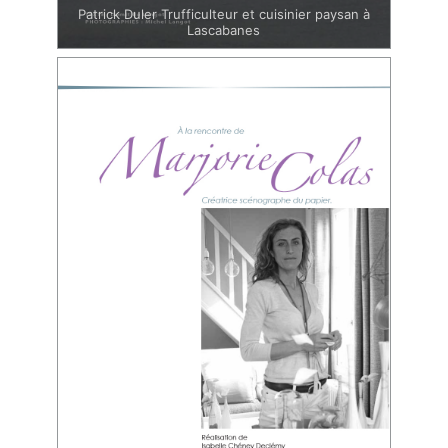
Patrick Duler Trufficulteur et cuisinier paysan à
Lascabanes