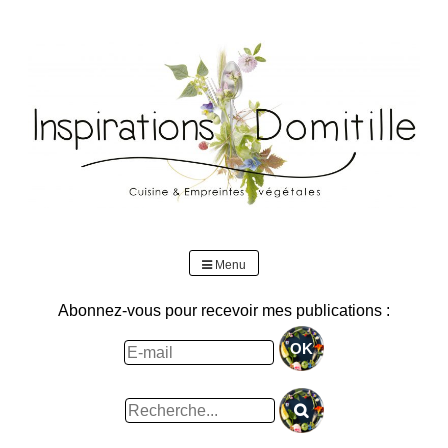
Skip
to
content
Menu
Abonnez-vous pour recevoir mes publications :
Rechercher
: