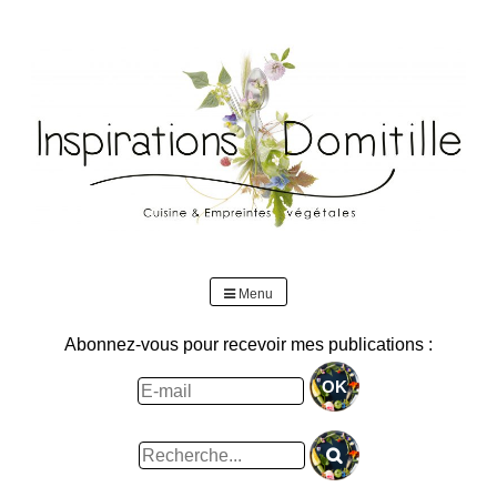
Skip
to
content
Menu
Abonnez-vous pour recevoir mes publications :
Rechercher
: