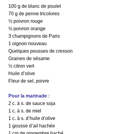
100 g de blanc de poulet
70 g de penne tricolores
½ poivron rouge
½ poivron orange
3 champignons de Paris
1 oignon nouveau
Quelques pousses de cresson
Graines de sésame
½ citron vert
Huile d’olive
Fleur de sel, poivre
Pour la marinade :
2 c. à s. de sauce soja
1 c. à s. de miel
1 c. à s. d’huile d’olive
1 gousse d’ail hachée
1 cm de gingembre haché