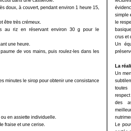
uelicots dans une casserole.
lecture
 très doux, à couvert, pendant environ 1 heure 15,
éviden
simple e
 et être très crémeux.
le resp
es au riz en réservant environ 30 g pour le
basique
crus et c
dant une heure.
Un équi
 paume de vos mains, puis roulez-les dans les
préserve
La réal
Un menu
es minutes le sirop pour obtenir une consistance
subtile
toutes
respect 
des as
meilleu
ou en assiette individuelle.
nutrime
 fraise et une cerise.
Le pouv