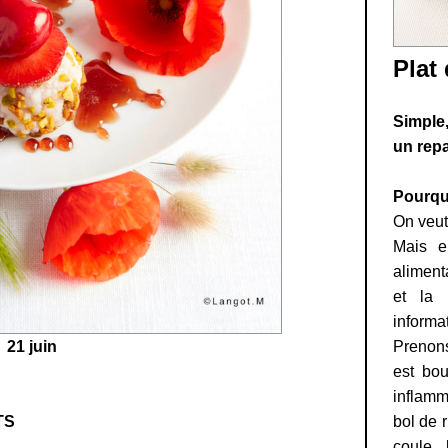
Plat
Simple,
un repa
Pourqu
On veut
Mais en
aliment
et la 
informa
21 juin
Prenons
est bou
inflamm
TS
bol de 
coule l