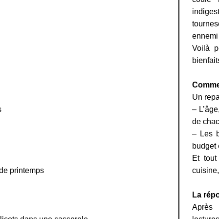
indigest
tournes
ennemi 
Voilà p
bienfait
Comme
Un repas
s
– L’âge
de chac
– Les b
budget e
Et tou
 de printemps
cuisine,
La rép
Après 