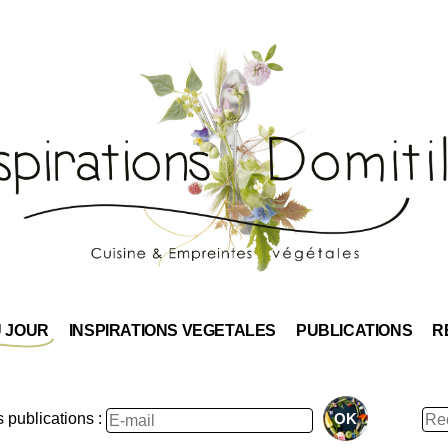
Skip
to
content
U JOUR
INSPIRATIONS VEGETALES
PUBLICATIONS
R
Rec
publications :
: