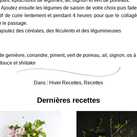
gues, épluchures de légumes, ail, oignon et vert de poireaux.
 Ajoutez ensuite les légumes de saison de votre choix puis faites
atif de cuire lentement et pendant 4 heures pour que le collagè
er le passage.
joutez des céréales, des féculents et des légumineuses
genièvre, coriandre, piment, vert de poireau, ail, oignon, os à
douce et shiitake
Dans :
Hiver Recettes
,
Recettes
Dernières recettes