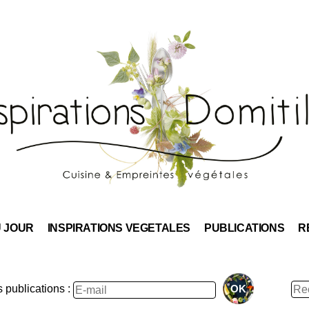
Skip
to
content
U JOUR
INSPIRATIONS VEGETALES
PUBLICATIONS
R
Rec
publications :
: