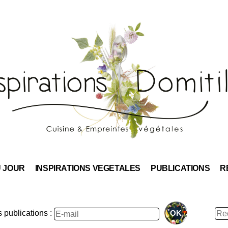
Skip
to
content
U JOUR
INSPIRATIONS VEGETALES
PUBLICATIONS
R
Rec
publications :
: