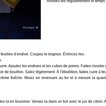
Arrosez-les régulièrement le temps 
feuilles d’endive. Coupez le trognon. Émincez-les.
s.
urre. Ajoutez les endives et les cubes de poires. Faites rissole
e de bouillon. Salez légèrement. À l’ébullition, faites cuire à 
 crème fraîche. Mixez en reversant au fur et à mesure la quan
ez-la en brunoise. Versez-la dans un bol avec le jus de citron. A