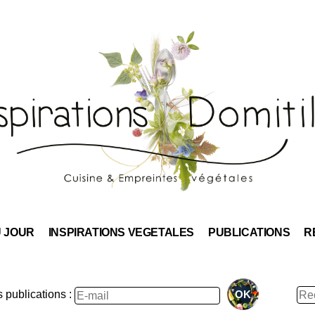
Skip
to
content
U JOUR
INSPIRATIONS VEGETALES
PUBLICATIONS
R
Rec
publications :
: