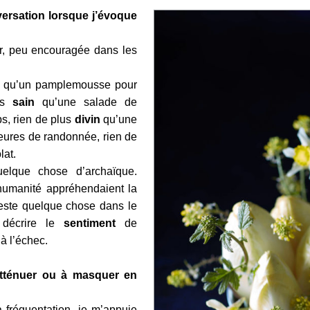
versation lorsque j’évoque
r, peu encouragée dans les
qu’un pamplemousse pour
lus
sain
qu’une salade de
ps, rien de plus
divin
qu’une
heures de randonnée, rien de
lat.
lque chose d’archaïque.
’humanité appréhendaient la
 reste quelque chose dans le
 décrire le
sentiment
de
à l’échec.
 atténuer ou à masquer en
fréquentation, je m’appuie