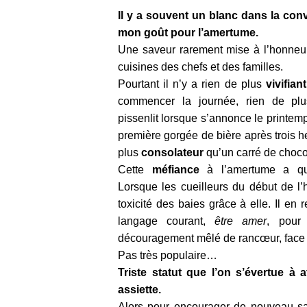
Il y a souvent un blanc dans la con
mon goût pour l’amertume.
Une saveur rarement mise à l’honneu
cuisines des chefs et des familles.
Pourtant il n’y a rien de plus
vivifiant
commencer la journée, rien de p
pissenlit lorsque s’annonce le printem
première gorgée de bière après trois 
plus
consolateur
qu’un carré de choco
Cette
méfiance
à l’amertume a que
Lorsque les cueilleurs du début de l
toxicité des baies grâce à elle. Il en
langage courant,
être amer
, pour
découragement mêlé de rancœur, face 
Pas très populaire…
Triste statut que l’on s’évertue à
assiette.
Alors pour encourager de nouveau sa 